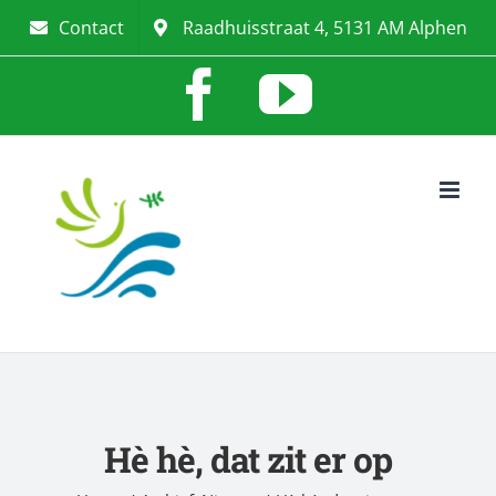
Ga
Contact
Raadhuisstraat 4, 5131 AM Alphen
naar
Facebook
YouTub
inhoud
Hè hè, dat zit er op