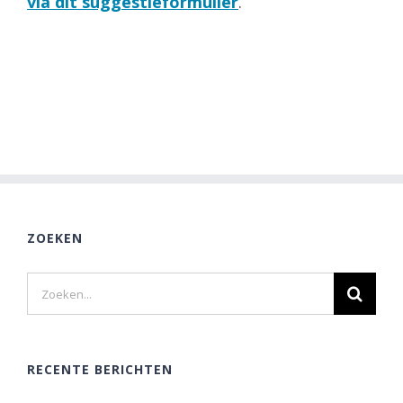
via dit suggestieformulier
.
ZOEKEN
Zoeken
naar:
RECENTE BERICHTEN