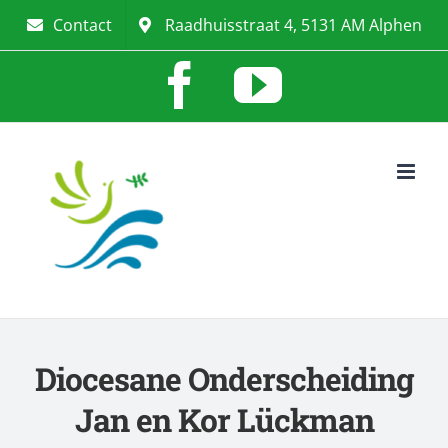
Ga
Contact
Raadhuisstraat 4, 5131 AM Alphen
naar
Facebook
YouTub
inhoud
Diocesane Onderscheiding
Jan en Kor Lückman